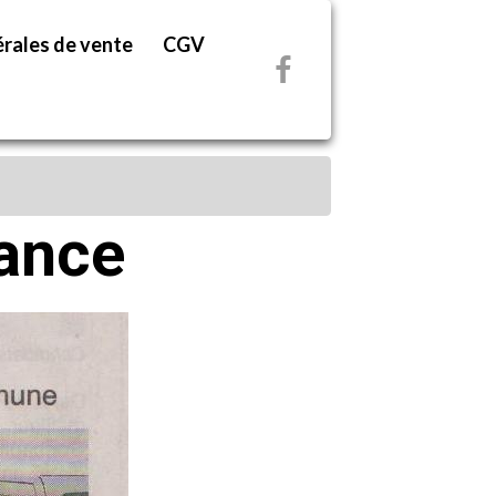
rales de vente
CGV
rance