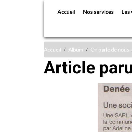
Accueil
Nos services
Les 
Accueil
Album
On parle de nous
Article par